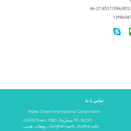
تماس با ما
Hubei Orient International Corporation
5F، BLDG شماره8، SOHOTown، CBD،
جاده Huaihai، ناحیه Jianghan، ووهان، هوبی،