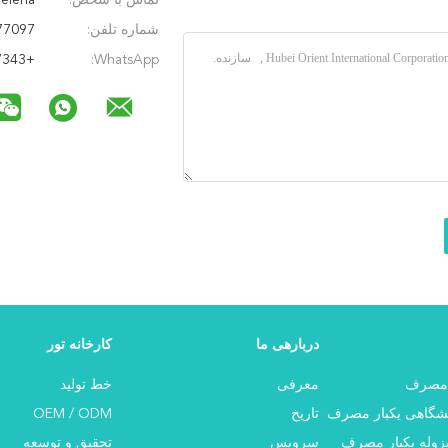
تماس با شخص:
Selena
شماره تلفن:
86-27-85577096/85577097
+13986047343
WhatsApp:
دربارهی ما
کارخانه تور
ر مصرف
معرفی
خط تولید
یشگاهی یکبار مصرف
تاریخ
OEM / ODM
زوله یکبار مصرف
سرویس
تحقیق و توسعه