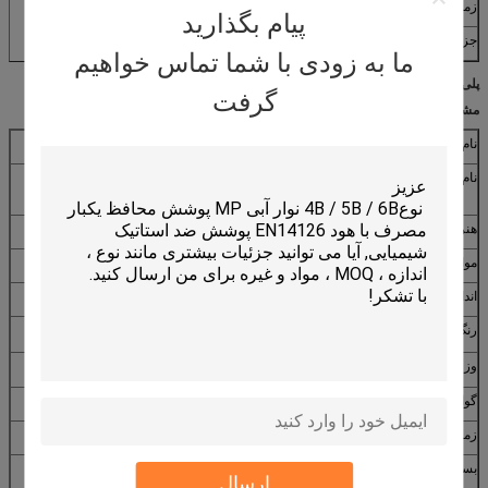
زمان تحویل
4 8 هفته
پیام بگذارید
جزئیات بسته بندی
10 عدد در هر کیسه، 10 کیسه در هر کیف
ما به زودی با شما تماس خواهیم
پلی پروپیلن سفید آبی 20 - 40 جی اس ام پوشش های یکبار مصرفی
گرفت
مشخصات:
نام تجاری
هوبای شرقی
نام محصولات
پلی پروپیلن سفید آبی ۲۰ - ۴۰ گرم پوشش تخت یکبار مصرف با
لاستیک
هنر شماره
۴۱۱۸۹
مواد
پلی پروپیلن نرم بدون بافت
اندازه
(190*78) + 10 سانتی متر
رنگ
سفید، آبی
وزن
20 تا 40 gsm
گواهینامه
CE/ISO13485/ISO9001
زمان تحویل
4 8 هفته
بسته بندی
10 عدد در هر کیسه، 10 کیسه در هر کیف
ارسال