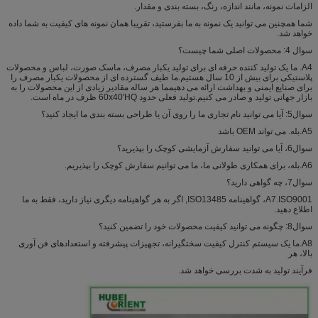
الزامات نمونه، مانند اندازه، رنگ، بسته بندی و مقدار.
شما همچنین می توانید یک نمونه به ما بفرستید، تقریبا همان نمونه های کیفیت به شما داده
خواهد شد.
سوال 4: محصولات اصلی شما چیست؟
A4. ما یک تولید کننده حرفه ای برای تولید یکبار مصرف، ماسک صورت، لباس و محصولات
پلاستیکی برای بیش از 10 سال هستیم.ما طیف گسترده ای از محصولات یکبار مصرف را
برای صنایع ایمنی و بهداشت ارائه می دهیمما هر ساله مقادیر زیادی از این محصولات را به
بازار جهانی تولید و صادر می کنیم.تولید فعلی حدود 60x40'HQ ظرف در ماه است.
سوال5: آیا می توانید نام تجاری ما را روی آن یا طراحی بسته بندی ما ایجاد کنید؟
A5.بله. می تواند OEM باشد
سوال6، آیا می توانید سفارش آزمایشی کوچک را بپذیرید؟
A6.بله، برای همکاری طولانی ما، ما می توانیم سفارش کوچک را بپذیریم.
سوال7، چه گواهی دارید؟
A7.ISO9001، گواهینامه ISO13485, اگر به هر گواهینامه دیگری نیاز دارید، فقط به ما
اطلاع دهید.
سوال8: چگونه می توانید کیفیت محصولات خود را تضمین کنید؟
A8.ما یک سیستم کنترل کیفیت سختگیرانه، تجهیزات پیشرفته و استعدادهای فن آوری
بالا، هر
فرآیند تولید به شدت بررسی خواهد شد.