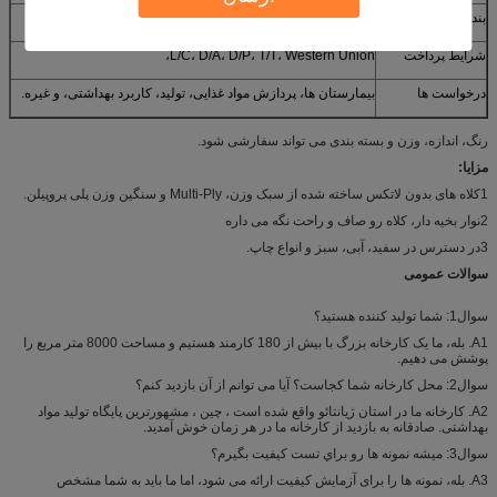
بندر
ووهان/ شانگهای/ گوانگژو یا غیر از آن
شرایط پرداخت
L/C، D/A، D/P، T/T، Western Union،
درخواست ها
بیمارستان ها، پردازش مواد غذایی، تولید، کاربرد بهداشتی، و غیره.
رنگ، اندازه، وزن و بسته بندی می تواند سفارشی شود.
مزایا:
1کلاه های بدون لاتکس ساخته شده از سبک وزن، Multi-Ply و سنگین وزن پلی پروپیلن.
2نوار بخیه دار، کلاه رو صاف و راحت نگه می داره
3در دسترس در سفید، آبی، سبز و انواع چاپ.
سوالات عمومی
سوال1: شما تولید کننده هستید؟
A1. بله، ما یک کارخانه بزرگ با بیش از 180 کارمند هستیم و مساحت 8000 متر مربع را
پوشش می دهیم.
سوال2: محل کارخانه شما کجاست؟ آیا می توانم از آن بازدید کنم؟
A2. کارخانه ما در استان ژیانتائو واقع شده است ، چین ، مشهورترین پایگاه تولید مواد
بهداشتی. صادقانه به بازدید از کارخانه ما در هر زمان خوش آمدید.
سوال3: ميشه نمونه ها رو براي تست کيفيت بگيرم؟
A3. بله، نمونه ها را برای آزمایش کیفیت ارائه می شود، اما ما باید به شما مشخص