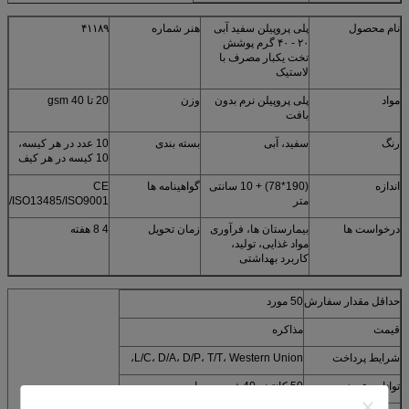
نام محصول
پلی پروپیلن سفید آبی
هنر شماره
۴۱۱۸۹
۲۰ - ۴۰ گرم پوشش
تخت یکبار مصرف با
لاستیک
مواد
پلی پروپیلن نرم بدون
وزن
20 تا 40 gsm
بافت
رنگ
سفید، آبی
بسته بندی
10 عدد در هر کیسه،
10 کیسه در هر کیف
اندازه
(190*78) + 10 سانتی
گواهینامه ها
CE
متر
/ISO13485/ISO9001
درخواست ها
بیمارستان ها، فرآوری
زمان تحویل
4 8 هفته
مواد غذایی، تولید،
کاربرد بهداشتی
حداقل مقدار سفارش
50 مورد
قیمت
مذاکره
شرایط پرداخت
L/C، D/A، D/P، T/T، Western Union،
توانایی عرضه
50 کانتینر 40 فوت در ماه