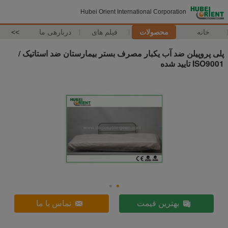
Hubei Orient International Corporation
خانه
محصولات
فیلم های
دربارهی ما
>>
پلی پروپیلن ضد آب یکبار مصرف بستر بیمارستان ضد استاتیک /
ISO9001 تایید شده
بهترین قیمت
تماس با ما