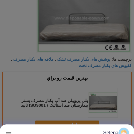
پوشش های یکبار مصرف تشک
ملافه های یکبار مصرف
برچسب ها:
,
,
کفپوش های یکبار مصرف تخت
بهترين قيمت رو براي
پلی پروپیلن ضد آب یکبار مصرف بستر
بیمارستان ضد استاتیک / ISO9001 تایید
شده
ادامه هید
Selena