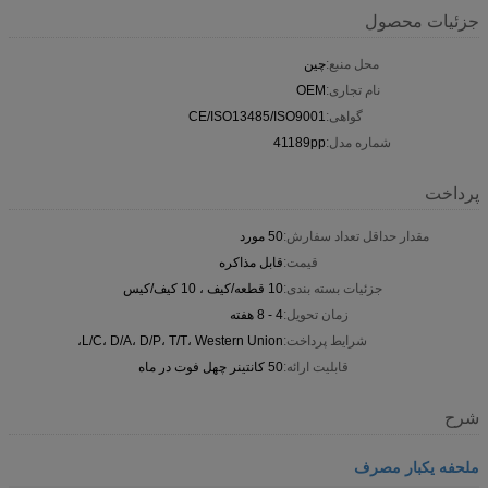
جزئیات محصول
محل منبع:
چین
نام تجاری:
OEM
گواهی:
CE/ISO13485/ISO9001
شماره مدل:
41189pp
پرداخت
مقدار حداقل تعداد سفارش:
50 مورد
قیمت:
قابل مذاکره
جزئیات بسته بندی:
10 قطعه/کیف ، 10 کیف/کیس
زمان تحویل:
4 - 8 هفته
شرایط پرداخت:
L/C، D/A، D/P، T/T، Western Union،
قابلیت ارائه:
50 کانتینر چهل فوت در ماه
شرح
ملحفه یکبار مصرف