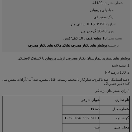
شماره هنر:
41189pp
مواد:
پلی پروپیلن
رنگ:
سفید آبی
اندازه:
(190*78)+10 سانتی متر
وزن:
20-40 گرم در متر
بسته بندی:
10 قطعه/کیف ، 10 کیف/کیس
پوشش های یکبار مصرف تشک
ملافه های یکبار مصرف
برجسته:
,
پوشش های بستری بیمارستان یکبار مصرفی از پلی پروپیلن با لاستیک لاستیکی
1. بسته شده
2. 100 درصد PP
3ضد استاتیک، ضد باکتری، سازگار با محیط زیست، قابل تنفس، ضد آب / آزادانه تنفس می
کند / غیر خطرناک
4براي بستر هاي پزشکي
نام تجاری
هوبای شرقی
شماره مدل
۴۱۱۸۹
گواهینامه
CE/ISO13485/ISO9001
محل اصلی
چین