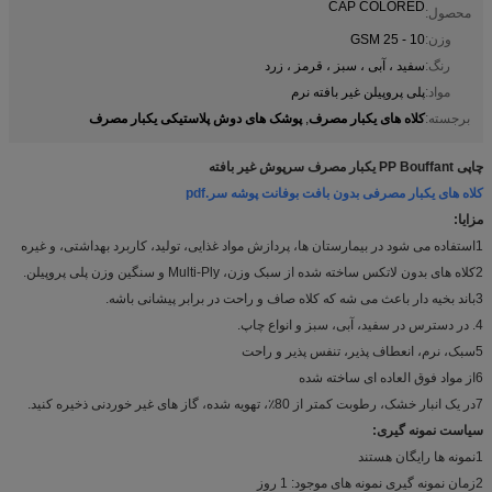
CAP COLORED
محصول:
وزن:
10 - 25 GSM
رنگ:
سفید ، آبی ، سبز ، قرمز ، زرد
مواد:
پلی پروپیلن غیر بافته نرم
کلاه های یکبار مصرف
پوشک های دوش پلاستیکی یکبار مصرف
برجسته:
,
چاپی PP Bouffant یکبار مصرف سرپوش غیر بافته
کلاه های یکبار مصرفی بدون بافت بوفانت پوشه سر.pdf
مزایا:
1استفاده می شود در بیمارستان ها، پردازش مواد غذایی، تولید، کاربرد بهداشتی، و غیره
2کلاه های بدون لاتکس ساخته شده از سبک وزن، Multi-Ply و سنگین وزن پلی پروپیلن.
3باند بخیه دار باعث می شه که کلاه صاف و راحت در برابر پیشانی باشه.
4. در دسترس در سفید، آبی، سبز و انواع چاپ.
5سبک، نرم، انعطاف پذیر، تنفس پذیر و راحت
6از مواد فوق العاده ای ساخته شده
7در یک انبار خشک، رطوبت کمتر از 80٪، تهویه شده، گاز های غیر خوردنی ذخیره کنید.
سیاست نمونه گیری:
1نمونه ها رایگان هستند
2زمان نمونه گیری نمونه های موجود: 1 روز