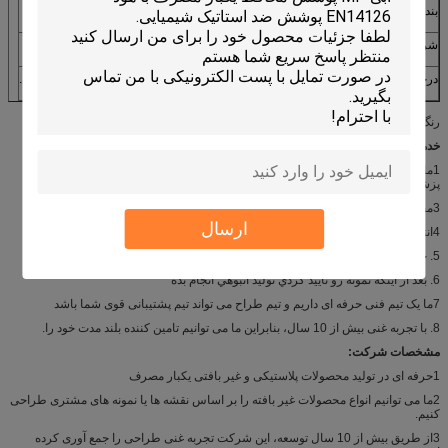
بندر
ووهان/ شانگهای/ گوانگژو یا غیر از آن
شرایط پرداخت
L/C، D/A، D/P، T/T، Western Union،
درخواست ها
بیمارستان ها، پردازش مواد غذایی، تولید، کاربرد بهداشتی، و غیره.
رنگ، اندازه، وزن و بسته بندی می تواند سفارشی شود.
خدمات ما:
1ما خدمات OEM را ارائه می دهیم و ما تولید کننده محصولات مراقبت های بهداشتی
پزشکی پیشرو هستیم.
3محصولات واجد شرایط، قیمت رقابتی و پایدار
ارسال
4انتخاب های بیشتری در مورد مواد، الگوها، اندازه ها و بسته بندی
5. خدمات خوب برای ارتباطات، تحویل و پس از فروش
6. بعد از اينکه نمونه رو تاييد کردي توليد انبوهي انجام بده
7ما یک تیم فنی حرفه ای داریم و تیم طراح می تواند تیم پشتیبانی قوی شما باشد
8. با تجربه غنی بیش از 10 سال، بنابراین ما می توانیم تامین کننده بلند مدت خود را.
مشخصات شرکت:
1حرفه ای در تولید محصولات پلاستیکی و غیر بافتی یکبار مصرف
2ما می توانیم انواع محصولات غیر بافته را بر اساس نقشه ها یا نمونه های مشتری طراحی
کنیم.
3از طریق بیش از 10 سال توسعه، این شرکت تجربه غنی طراحی را جمع آوری کرده