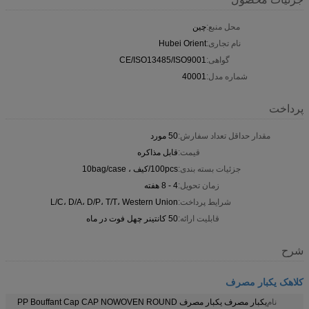
محل منبع:
چین
نام تجاری:
Hubei Orient
گواهی:
CE/ISO13485/ISO9001
شماره مدل:
40001
پرداخت
مقدار حداقل تعداد سفارش:
50 مورد
قیمت:
قابل مذاکره
جزئیات بسته بندی:
100pcs/کیف ، 10bag/case
زمان تحویل:
4 - 8 هفته
شرایط پرداخت:
L/C، D/A، D/P، T/T، Western Union
قابلیت ارائه:
50 کانتینر چهل فوت در ماه
شرح
کلاهک یکبار مصرف
نام
یکبار مصرف یکبار مصرف PP Bouffant Cap CAP NOWOVEN ROUND