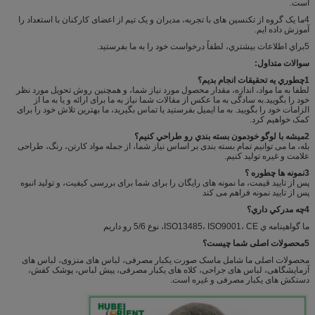
است.
4ما یک گروه از تکنسین های با تجربه، مدیران و یک تیم از اعضای کارکنان با استعداد را
آموزش داده ایم.
5براي اطلاعات بيشتري، لطفاً درخواست خود را به ما بفرستيد.
سوالات متداول:
1چطوري يه تحقيقات انجام بديم؟
لطفا به ما مواد، اندازه، مقدار محصول مورد نیاز شما، و همچنین روش تحویل مورد نظر
خود را بگویید.به سادگی به ما عکس از مقالات شما نیاز به ما برای ارائه و یا به ما از
الزامات خود را بگویید. به ما ایمیل بفرستید یا تماس بگیرید، ما بهترین تلاش خود را برای
کمک خواهیم کرد.
2ميشه با لوگو خودمون بسته بندي رو طراحي کنيم؟
بله، ما می توانیم تمام بسته بندی بر اساس نیاز شما، از جمله مواد کارتن، رنگ، طراحی
علامت و غیره تولید کنیم.
3نمونه ها چطوره ؟
پس از تایید قیمت، ما نمونه های رایگان را برای شما برای بررسی کیفیت، و تولید انبوه
پس از تایید نمونه فراهم می کند
4چه مدرکي داري؟
ما گواهينامه ي ISO13485، ISO9001، CE، نوع 5/6 رو داريم
5محصولات اصلی شما چیست؟
محصولات اصلی ما شامل ماسک صورت یکبار مصرفی، لباس های منزوی، لباس های
آزمایشگاهی، لباس های جراحی، کلاه های یکبار مصرفی، پیش لباس، پوشک کفش،
دستکش های یکبار مصرفی و غیره است.