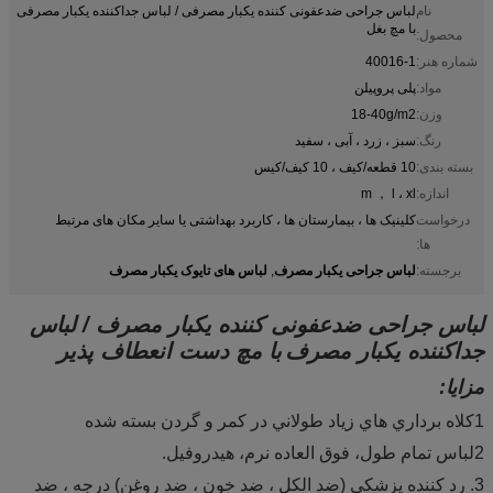
نام
لباس جراحی ضدعفونی کننده یکبار مصرفی / لباس جداکننده یکبار مصرفی
با مچ بغل
محصول:
شماره هنر:
40016-1
مواد:
پلی پروپیلن
وزن:
18-40g/m2
رنگ:
سبز ، زرد ، آبی ، سفید
بسته بندی:
10 قطعه/کیف ، 10 کیف/کیس
اندازه:
m ， l ، xl
درخواست
کلینیک ها ، بیمارستان ها ، کاربرد بهداشتی یا سایر مکان های مرتبط
ها:
لباس جراحی یکبار مصرف
لباس های تایوک یکبار مصرف
برجسته:
,
لباس جراحی ضدعفونی کننده یکبار مصرف / لباس
جداکننده یکبار مصرف
با مچ دست انعطاف پذیر
مزایا:
1کلاه برداري هاي زياد طولاني در کمر و گردن بسته شده
2لباس تمام طول، فوق العاده نرم، هیدروفیل.
3. رد کننده پزشکی (ضد الکل ، ضد خون ، ضد روغن) درجه ، ضد