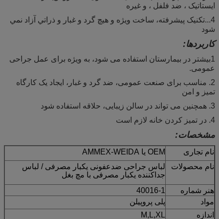
ایستاتیک ، ضد فلفل ، و غیره
4...تکنيک پيشرفته، ساخت ويژه و هيچ گرد و غبار و ذراتي آزاد نمي
شود
کاربردها:
1بیشتر در بیمارستان استفاده می شود، به ویژه برای عمل جراحی
عمومی.
2. مناسب برای صنعت عمومی، ضد گرد و غبار، ایجاد یک کارگاه
تمیز و امن
3. همچنین می تواند در سالن زیبایی، حلاقه استفاده شود
4. در تمیز کردن خانه لازم است
مشخصات:
نام تجاری
OEM یا AMMEX-WEIDA
نام محصولات
لباس جراحی ضدعفونی یکبار مصرفی / لباس
جداکننده یکبار مصرفی با مچ بغل
هنر شماره
40016-1
مواد
پلی پروپیلن
اندازه
M,L,XL