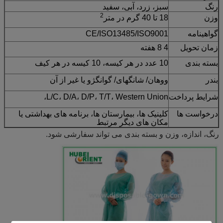
رنگ
سبز، زرد، آبی، سفید
2
وزن
18 تا 40 گرم در متر
گواهینامه
CE/ISO13485/ISO9001
زمان تحویل
4 8 هفته
بسته بندی
10 عدد در هر کیسه، 10 کیسه در هر کیف
بندر
ووهان/ شانگهای/ گوانگژو یا غیر از آن
شرایط پرداخت
L/C، D/A، D/P، T/T، Western Union،
درخواست ها
کلینیک ها، بیمارستان ها، برنامه های بهداشتی یا
مکان های دیگر مرتبط
رنگ، اندازه، وزن و بسته بندی می تواند سفارشی شود.