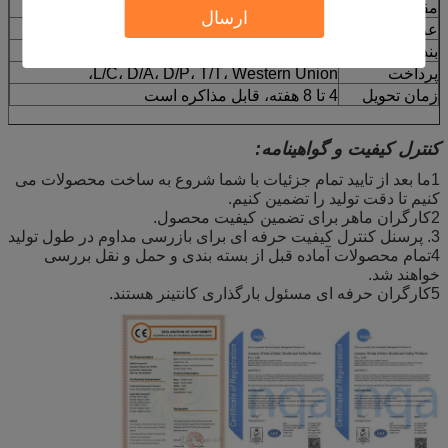
مقدار تولیدی
50 مورد
ارسال
عرضه برای
50 کانتینر 40 فوت در ماه
بندر
ووهان، شانگهای، گوانگژو و غیره
پرداخت
L/C، D/A، D/P، T/T، Western Union،
زمان تحویل
4 تا 8 هفته، قابل مذاکره است
کنترل کیفیت و گواهینامه:
1ما بعد از تایید تمام جزئیات با شما شروع به ساخت محصولات می
کنیم تا دقت تولید را تضمین کنیم.
2کارگران ماهر برای تضمین کیفیت محصول.
3. پرسنل کنترل کیفیت حرفه ای برای بازرسی مداوم در طول تولید
4تمام محصولات آماده قبل از بسته بندی و حمل و نقل بررسی
خواهند شد.
5کارگران حرفه ای مسئول بارگذاری کانتینر هستند.