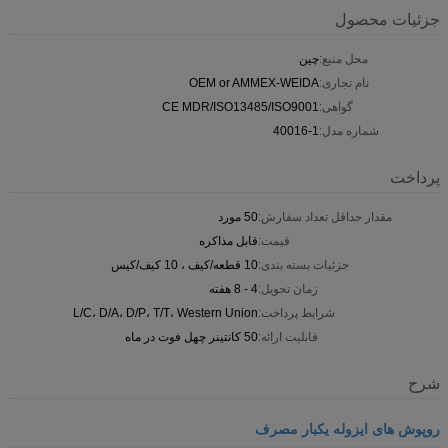
جزئیات محصول
محل منبع:
چین
نام تجاری:
OEM or AMMEX-WEIDA
گواهی:
CE MDR/ISO13485/ISO9001
شماره مدل:
40016-1
پرداخت
مقدار حداقل تعداد سفارش:
50 مورد
قیمت:
قابل مذاکره
جزئیات بسته بندی:
10 قطعه/کیف ، 10 کیف/کیس
زمان تحویل:
4 - 8 هفته
شرایط پرداخت:
L/C، D/A، D/P، T/T، Western Union
قابلیت ارائه:
50 کانتینر چهل فوت در ماه
شرح
روپوش های ایزوله یکبار مصرف