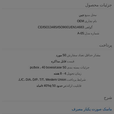
جزئیات محصول
محل منبع:
چین
نام تجاری:
OEM
گواهی:
CE/ISO13485/ISO9001/EN14683
شماره مدل:
A-05
پرداخت
مقدار حداقل تعداد سفارش:
50 مورد
قیمت:
قابل مذاکره
جزئیات بسته بندی:
50 pc/box ، 40 boxes/case
زمان تحویل:
4 - 8 هفته
شرایط پرداخت:
L/C، D/A، D/P، T/T، Western Union،
قابلیت ارائه:
در حدود 50 x 40'hq/ماه
شرح
ماسک صورت یکبار مصرف