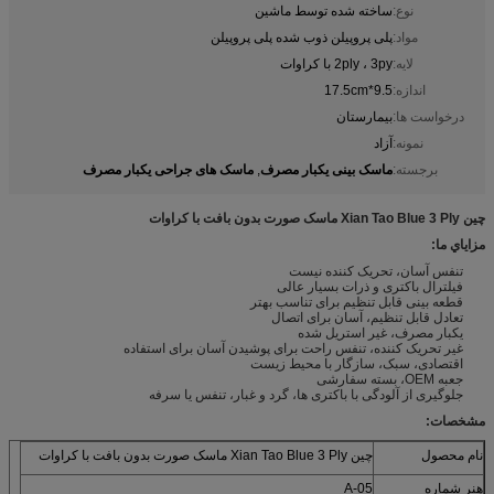
نوع:
ساخته شده توسط ماشین
مواد:
پلی پروپیلن ذوب شده پلی پروپیلن
لایه:
2ply ، 3py با کراوات
اندازه:
9.5*17.5cm
درخواست ها:
بیمارستان
نمونه:
آزاد
ماسک بینی یکبار مصرف
ماسک های جراحی یکبار مصرف
برجسته:
,
چین Xian Tao Blue 3 Ply ماسک صورت بدون بافت با کراوات
مزاياي ما:
تنفس آسان، تحریک کننده نیست
فیلترال باکتری و ذرات بسیار عالی
قطعه بینی قابل تنظیم برای تناسب بهتر
تعادل قابل تنظیم، آسان برای اتصال
یکبار مصرف، غیر استریل شده
غیر تحریک کننده، تنفس راحت برای پوشیدن آسان برای استفاده
اقتصادی، سبک، سازگار با محیط زیست
جعبه OEM، بسته سفارشی
جلوگیری از آلودگی با باکتری ها، گرد و غبار، تنفس یا سرفه
مشخصات:
نام محصول
چین Xian Tao Blue 3 Ply ماسک صورت بدون بافت با کراوات
هنر شماره
A-05