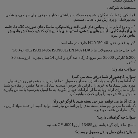
7تضمین کیفیت
مشخصات شرکت:
1ما یکی از تولیدکنندگان پیشرو محصولات بهداشتی یکبار مصرفی برای جراحی، پزشکی،
دندانپزشکی و پردازش مواد غذایی هستیم.
2.موضوع اصلي ما اينه
لباس های غیر بافته و پلاستیکی، ماسک های صورت، کلاه ها، جامه
های آزمایشگاهی، لباس های پوششی، آستین های بالا، پوشک کفش، دستکش ها، پیش
لباس ها
، و غیره
3تولید فعلی حدود 40-50* 40'H ظرف در ماه است.
4در حال حاضر محصولات ما با
CE، ISO13485، ISO9001، EN340، FDA، نوع 5/6
5.200 کارگر، 25000 متر مربع کارگاه ضد گرد و غبار، 14 سال تجربه، فروشنده 30
کشور
سوالات متداول:
سوال: 1.چطور از شما درخواست می کنم؟
A: لطفا به ما بگویید مواد، اندازه، مقدار محصول شما نیاز دارید، و همچنین روش تحویل
مورد نظر شما. ما به خریداران اولین بار خوش آمدید.به سادگی به ما عکس از مقالات شما
نیاز به ما برای ارائه و یا به ما از الزامات خود را بگویید. به ما ایمیل بفرستید یا تماس بگیرید،
ما بهترین تلاش خود را برای کمک خواهیم کرد.
Q: 2. آیا ما می توانیم طراحی بسته بندی با لوگو خود را؟
A: بله، ما می توانیم تمام بسته بندی را بر اساس نیاز شما تولید کنیم، از جمله مواد کارتن ،
رنگ، طراحی علامت و غیره.
سوال: چه گواهیاتی دارید؟
پاسخ: ما دارای گواهینامه ایزو13485، ایزو9001، CE هستیم
سوال: زمان حمل و نقل معمول چیست؟