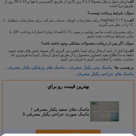
الف:
زمان حمل و نقل معمولاً 3 تا 5 روز کاری از طریق اکسپرس یا هوا و 15 تا 30 روز از
طریق دریا است.
سوال: شرایط پرداخت چیست؟
الف:
ما T / T ((PayPal برای سفارشات کوچک، حساب شرکت برای سفارشات منظم) ، L
/ C را در نظر می گیریم.
برای مشتریان ثابت، ما می توانیم در مورد L / C (امتداد زمان اعتبار) یا پرداخت DP، یا
سایر شرایط پرداخت بحث کنیم.
سوال: اگر پس از دریافت محصولات مشکلی وجود داشته باشد؟
الف:
ما قبل از تایید ارسال برای شما عکس می گیریم. اگر متوجه نقص های تولید شوید،
لطفاً به ما اطلاع دهید (تصاویر محصول را از طریق ایمیل ارسال کنید).ما هرچیزی که
مناسب نباشد را اصلاح می کنیم یا جبران می کنیم.
ماسک بینی یکبار مصرف
ماسک های پزشکی یکبار مصرف
برچسب ها:
,
,
ماسک های جراحی یکبار مصرف
بهترين قيمت رو براي
ماسک دهان سفید یکبار مصرفی /
ماسک صورت جراحی یکبار مصرفی 3
پلاستی با کراوات
ادامه هید