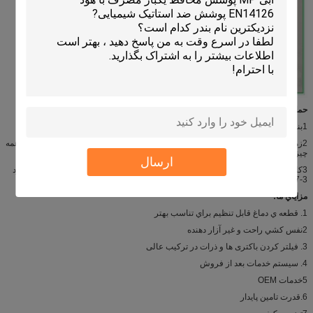
حمل و نقل:
1بندر بارگیری: ووهان، شانگهای، گوانگژو یا هر بندر دیگری
2زمان تحویل: برای FCL: 4-8 هفته؛ برای LCL: 3-5 هفته پس از دریافت سپرده، LC و همه
چیز تایید شده است.
ارسال
3کانتينر ما از بندر ووهان به وسيله رودخانه يانگزي به بندر شانگهاي فرستاده شده، حدود
3-7 روز طول ميکشه
مزاياي ما:
1. قطعه ي دماغ قابل تنظیم براي تناسب بهتر
2نفس کشي راحت و غير آزار دهنده
3. فیلتر کردن باکتری ها و ذرات در ترکیب عالی
4. سيستم خدمات بعد از فروش
5خدمات OEM
6.قدرت تامین پایدار